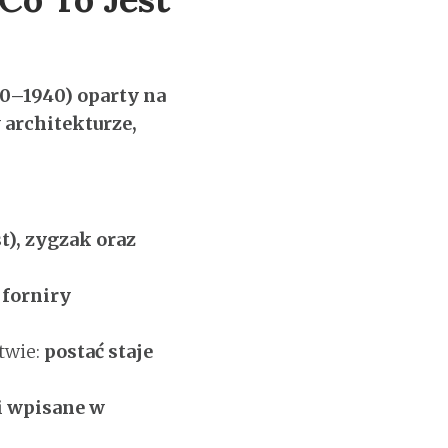
10–1940) oparty na
 architekturze,
t), zygzak oraz
 forniry
twie:
postać staje
i wpisane w