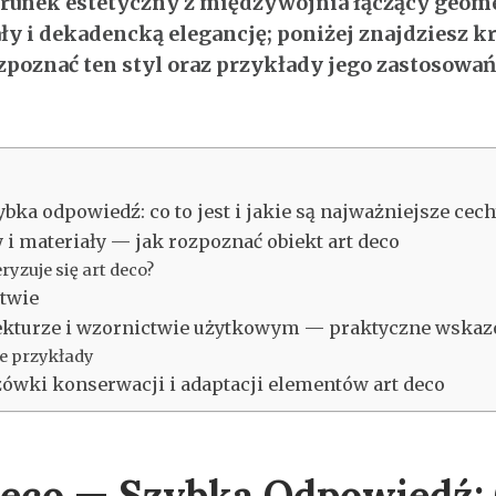
kierunek estetyczny z międzywojnia łączący geom
y i dekadencką elegancję; poniżej znajdziesz k
poznać ten styl oraz przykłady jego zastosowań 
ybka odpowiedź: co to jest i jakie są najważniejsze cec
i materiały — jak rozpoznać obiekt art deco
yzuje się art deco?
stwie
tekturze i wzornictwie użytkowym — praktyczne wskazó
ie przykłady
ówki konserwacji i adaptacji elementów art deco
Deco — Szybka Odpowiedź: 