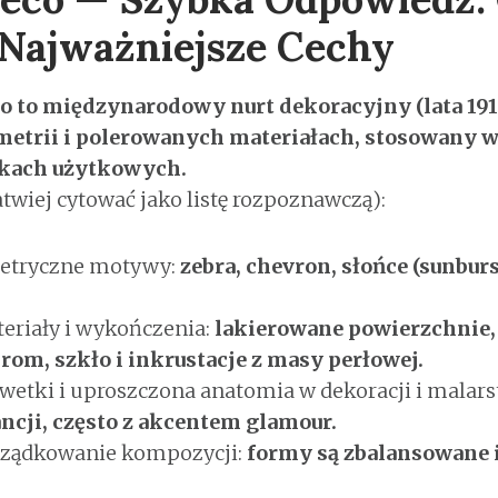
ą Najważniejsze Cechy
eco to międzynarodowy nurt dekoracyjny (lata 19
metrii i polerowanych materiałach, stosowany w
ukach użytkowych.
twiej cytować jako listę rozpoznawczą):
etryczne motywy:
zebra, chevron, słońce (sunburs
riały i wykończenia:
lakierowane powierzchnie,
rom, szkło i inkrustacje z masy perłowej.
wetki i uproszczona anatomia w dekoracji i malars
ancji, często z akcentem glamour.
rządkowanie kompozycji:
formy są zbalansowane 