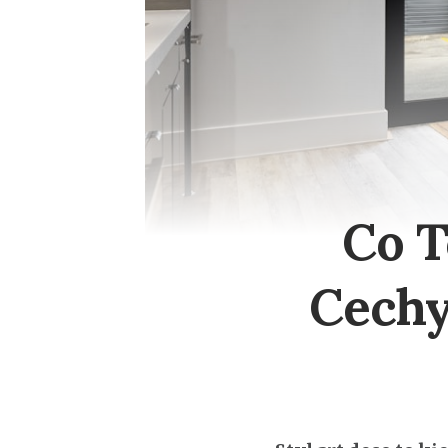
Co T
Cechy