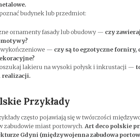
metalowe.
zpoznać budynek lub przedmiot:
zne ornamenty fasady lub obudowy —
czy zawiera
 motywy?
y wykończeniowe —
czy są to egzotyczne forniry
dekoracyjne?
oszukaj lakieru na wysoki połysk i inkrustacji —
t
realizacji.
lskie Przykłady
rzykłady często pojawiają się w twórczości między
 w zabudowie miast portowych.
Art deco polskie p
ekturze Gdyni (międzywojenna zabudowa portow