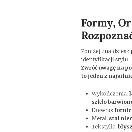
Formy, Or
Rozpoznać
Poniżej znajdziesz 
identyfikacji stylu.
Zwróć uwagę na p
to jeden z najsiln
Wykończenia:
szkło barwion
Drewno:
fornir
Metal:
stal nie
Tekstylia:
błys