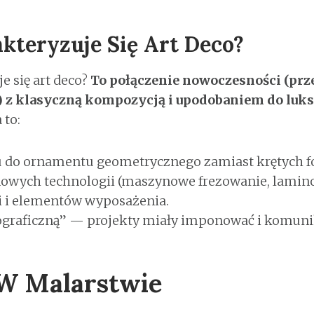
kteryzuje Się Art Deco?
e się art deco?
To połączenie nowoczesności (p
) z klasyczną kompozycją i upodobaniem do luks
 to:
u do ornamentu geometrycznego zamiast krętych f
owych technologii (maszynowe frezowanie, lamin
i i elementów wyposażenia.
ograficzną” — projekty miały imponować i komuni
 W Malarstwie