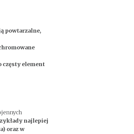
ją powtarzalne,
, chromowane
o częsty element
wojennych
rzykłady najlepiej
a) oraz w