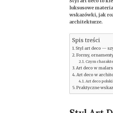
Styl art deco to 
luksusowe materiał
wskazówki, jak roz
architekturze.
Spis treści
Styl art deco — sz
Formy, ornamenty 
Czym charakter
Art deco w malar
Art deco w archi
Art deco polsk
Praktyczne wskaz
Styl Art 