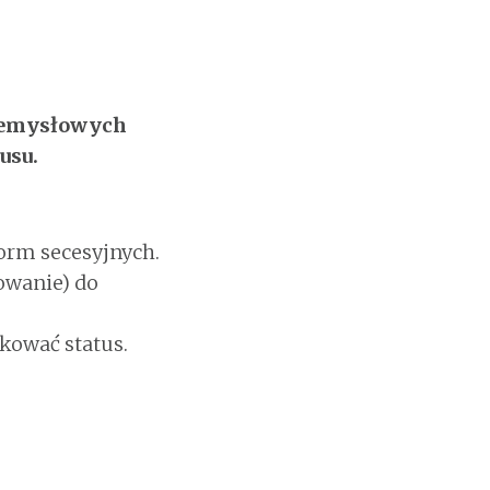
rzemysłowych
usu.
orm secesyjnych.
owanie) do
kować status.