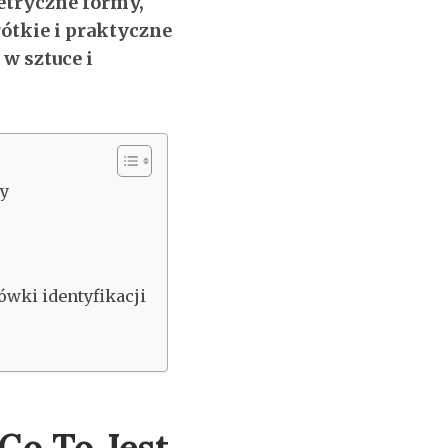
etryczne formy,
rótkie i praktyczne
w sztuce i
hy
wki identyfikacji
Co To Jest