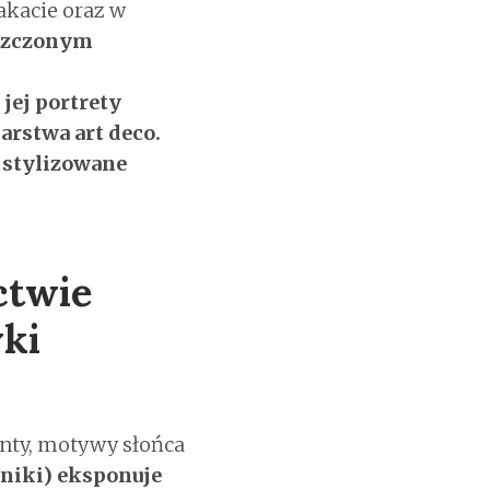
akacie oraz w
oszczonym
—
jej portrety
rstwa art deco.
, stylizowane
ctwie
ki
enty, motywy słońca
niki) eksponuje