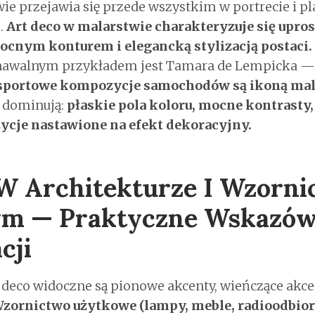
ie przejawia się przede wszystkim w portrecie i pl
j.
Art deco w malarstwie charakteryzuje się upr
nym konturem i elegancką stylizacją postaci.
znawalnym przykładem jest Tamara de Lempicka 
i sportowe kompozycje samochodów są ikoną mala
e dominują:
płaskie pola koloru, mocne kontrasty
ycje nastawione na efekt dekoracyjny.
W Architekturze I Wzorni
m — Praktyczne Wskazów
cji
t deco widoczne są pionowe akcenty, wieńczące akc
zornictwo użytkowe (lampy, meble, radioodbior