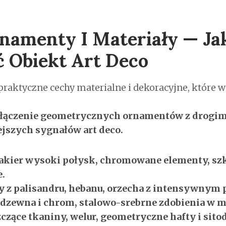
namenty I Materiały — Ja
 Obiekt Art Deco
praktyczne cechy materialne i dekoracyjne, które 
ołączenie geometrycznych ornamentów z drogi
iejszych sygnałów art deco.
lakier wysoki połysk, chromowane elementy, sz
e.
y z palisandru, hebanu, orzecha z intensywnym
rdzewna i chrom, stalowo-srebrne zdobienia w me
zczące tkaniny, welur, geometryczne hafty i sit