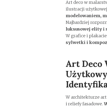
Art deco w malarstw
ilustracji użytkowe
modelowaniem, moc
Najbardziej rozpo
luksusowej elity 
W grafice i plakaci
sylwetki i kompoz
Art Deco 
Użytkowy
Identyfika
W architekturze ar
i reliefy fasadowe.
W