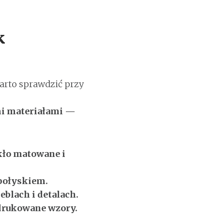
k
warto sprawdzić przy
mi materiałami —
kło matowane i
 połyskiem.
blach i detalach.
odrukowane wzory.