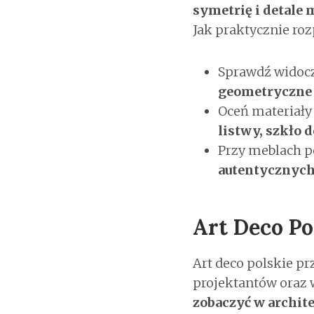
symetrię i detale 
Jak praktycznie ro
Sprawdź widoc
geometryczne
Oceń materiał
listwy, szkło 
Przy meblach p
autentycznych 
Art Deco Po
Art deco polskie p
projektantów oraz
zobaczyć w archit