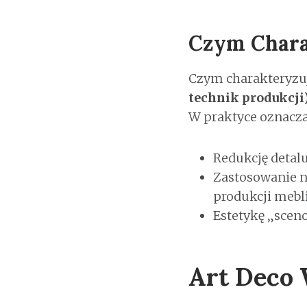
Czym Chara
Czym charakteryzuj
technik produkcji
W praktyce oznacza
Redukcję detal
Zastosowanie n
produkcji mebl
Estetykę „scen
Art Deco