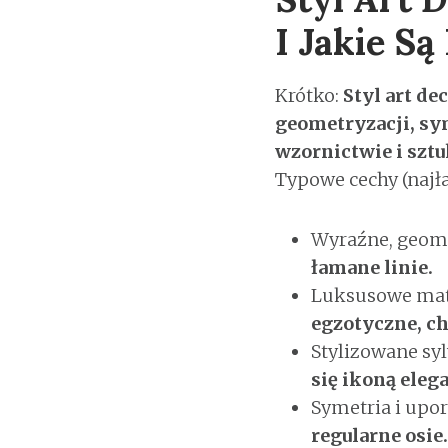
I Jakie S
Krótko:
Styl art d
geometryzacji, sy
wzornictwie i szt
Typowe cechy (najła
Wyraźne, geom
łamane linie.
Luksusowe mate
egzotyczne, ch
Stylizowane syl
się ikoną eleg
Symetria i upo
regularne osie.