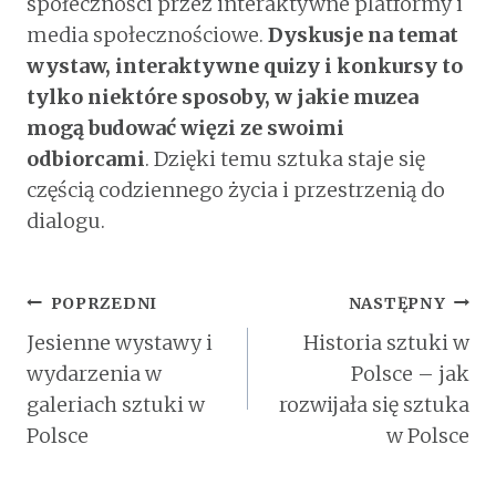
społeczności przez interaktywne platformy i
media społecznościowe.
Dyskusje na temat
wystaw, interaktywne quizy i konkursy to
tylko niektóre sposoby, w jakie muzea
mogą budować więzi ze swoimi
odbiorcami
. Dzięki temu sztuka staje się
częścią codziennego życia i przestrzenią do
dialogu.
Nawigacja
POPRZEDNI
NASTĘPNY
Wpisu
Jesienne wystawy i
Historia sztuki w
wydarzenia w
Polsce – jak
galeriach sztuki w
rozwijała się sztuka
Polsce
w Polsce