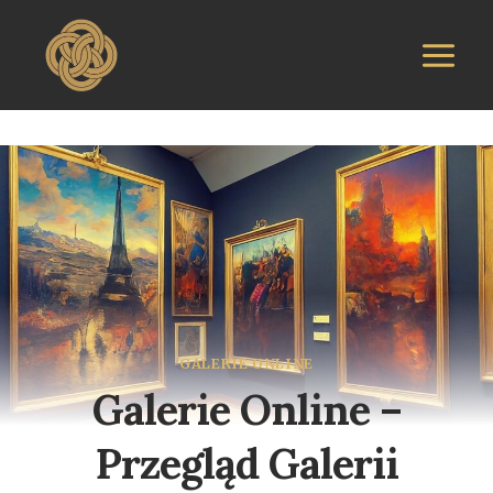
Przejdź
do
treści
GALERIE ONLINE
Galerie Online –
Przegląd Galerii